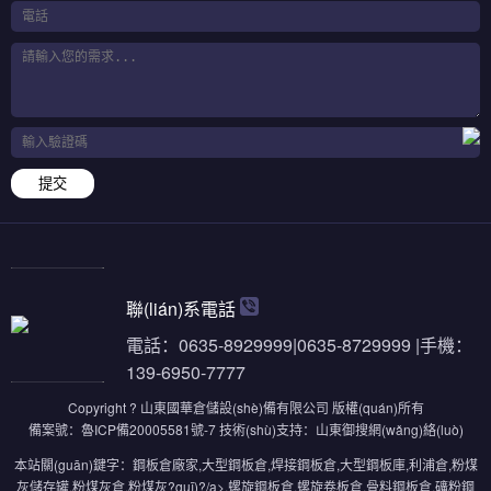
提交
聯(lián)系電話
電話：0635-8929999|0635-8729999 |手機：
139-6950-7777
Copyright ? 山東國華倉儲設(shè)備有限公司 版權(quán)所有
備案號：
魯ICP備20005581號-7
技術(shù)支持：
山東御搜網(wǎng)絡(luò)
本站關(guān)鍵字：
鋼板倉廠家
,
大型鋼板倉
,
焊接鋼板倉
,
大型鋼板庫
,
利浦倉
,
粉煤
灰儲存罐
,
粉煤灰倉
,
粉煤灰?guī)?/a>,
螺旋鋼板倉
,
螺旋卷板倉
,
骨料鋼板倉
,
礦粉鋼