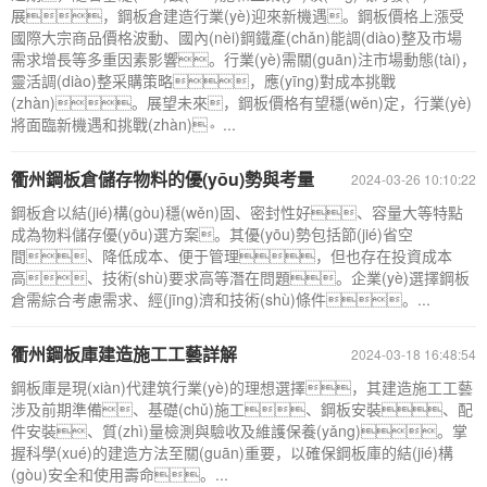
展，鋼板倉建造行業(yè)迎來新機遇。鋼板價格上漲受
國際大宗商品價格波動、國內(nèi)鋼鐵產(chǎn)能調(diào)整及市場
需求增長等多重因素影響。行業(yè)需關(guān)注市場動態(tài)，
靈活調(diào)整采購策略，應(yīng)對成本挑戰
(zhàn)。展望未來，鋼板價格有望穩(wěn)定，行業(yè)
將面臨新機遇和挑戰(zhàn)。...
衢州鋼板倉儲存物料的優(yōu)勢與考量
2024-03-26 10:10:22
鋼板倉以結(jié)構(gòu)穩(wěn)固、密封性好、容量大等特點
成為物料儲存優(yōu)選方案。其優(yōu)勢包括節(jié)省空
間、降低成本、便于管理，但也存在投資成本
高、技術(shù)要求高等潛在問題。企業(yè)選擇鋼板
倉需綜合考慮需求、經(jīng)濟和技術(shù)條件。...
衢州鋼板庫建造施工工藝詳解
2024-03-18 16:48:54
鋼板庫是現(xiàn)代建筑行業(yè)的理想選擇，其建造施工工藝
涉及前期準備、基礎(chǔ)施工、鋼板安裝、配
件安裝、質(zhì)量檢測與驗收及維護保養(yǎng)。掌
握科學(xué)的建造方法至關(guān)重要，以確保鋼板庫的結(jié)構
(gòu)安全和使用壽命。...