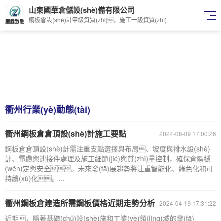
山東國華倉儲設(shè)備有限公司
鋼板倉設(shè)計甲級資質(zhì)，施工一級資質(zhì)
衢州行業(yè)動態(tài)
衢州鋼板倉倉頂設(shè)計施工要點
2024-08-09 17:00:26
鋼板倉倉頂設(shè)計需注重支點選擇與布局、坡度與排水設(shè)
計、電纜與連接件處理及施工細節(jié)與質(zhì)量控制，確保倉體穩
(wěn)定與安全。未來發(fā)展趨勢將注重智能化、綠色化和可
持續(xù)化。...
衢州鋼板倉建造所需鋼板價格近期走勢分析
2024-04-19 17:31:22
近期，隨著基礎(chǔ)設(shè)施和工業(yè)領(lǐng)域的發(fā)