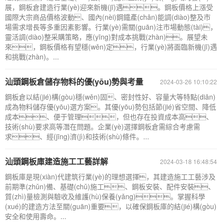
展，鋼板倉建造行業(yè)迎來新機(jī)遇。鋼板價格上漲受
國際大宗商品價格波動、國內(nèi)鋼鐵產(chǎn)能調(diào)整及市
場需求增長等多重因素影響。行業(yè)需關(guān)注市場動態(tài)，
靈活調(diào)整采購策略，應(yīng)對成本挑戰(zhàn)。展望未
來，鋼板價格有望穩(wěn)定，行業(yè)將面臨新機(jī)遇
和挑戰(zhàn)。...
汕頭鋼板倉儲存物料的優(yōu)勢與考量
2024-03-26 10:10:22
鋼板倉以結(jié)構(gòu)穩(wěn)固、密封性好、容量大等特點(diǎn)
成為物料儲存優(yōu)選方案。其優(yōu)勢包括節(jié)省空間、降低
成本、便于管理，但也存在投資成本高、
技術(shù)要求高等潛在問題。企業(yè)選擇鋼板倉需綜合考慮需
求、經(jīng)濟(jì)和技術(shù)條件。...
汕頭鋼板庫建造施工工藝詳解
2024-03-18 16:48:54
鋼板庫是現(xiàn)代建筑行業(yè)的理想選擇，其建造施工工藝涉及
前期準(zhǔn)備、基礎(chǔ)施工、鋼板安裝、配件安裝、
質(zhì)量檢測與驗收及維護(hù)保養(yǎng)。掌握科學
(xué)的建造方法至關(guān)重要，以確保鋼板庫的結(jié)構(gòu)
安全和使用壽命。...