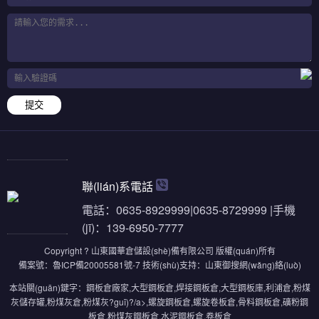
提交
聯(lián)系電話
電話：0635-8929999|0635-8729999 |手機
(jī)：139-6950-7777
Copyright ? 山東國華倉儲設(shè)備有限公司 版權(quán)所有
備案號：
魯ICP備20005581號-7
技術(shù)支持：
山東御搜網(wǎng)絡(luò)
本站關(guān)鍵字：
鋼板倉廠家
,
大型鋼板倉
,
焊接鋼板倉
,
大型鋼板庫
,
利浦倉
,
粉煤
灰儲存罐
,
粉煤灰倉
,
粉煤灰?guī)?/a>,
螺旋鋼板倉
,
螺旋卷板倉
,
骨料鋼板倉
,
礦粉鋼
板倉
,
粉煤灰鋼板倉
,
水泥鋼板倉
,
卷板倉