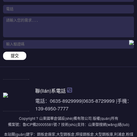
提交
聯(lián)系電話
電話：0635-8929999|0635-8729999 |手機：
139-6950-7777
Copyright ? 山東國華倉儲設(shè)備有限公司 版權(quán)所有
備案號：
魯ICP備20005581號-7
技術(shù)支持：
山東御搜網(wǎng)絡(luò)
本站關(guān)鍵字：
鋼板倉廠家
,
大型鋼板倉
,
焊接鋼板倉
,
大型鋼板庫
,
利浦倉
,
粉煤