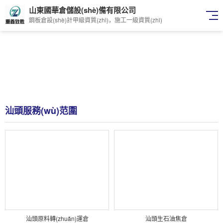
山東國華倉儲設(shè)備有限公司
鋼板倉設(shè)計甲級資質(zhì)，施工一級資質(zhì)
汕頭服務(wù)范圍
汕頭原料轉(zhuǎn)運倉
汕頭生石油焦倉