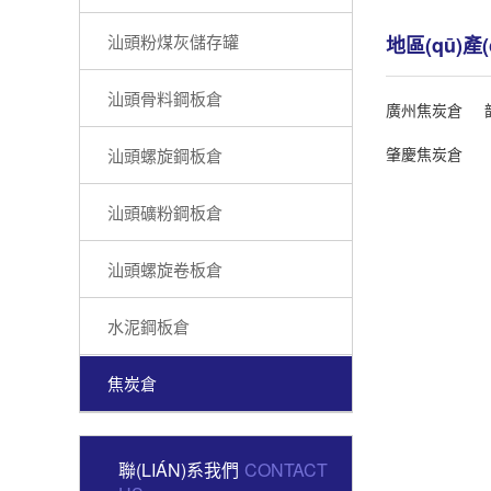
汕頭粉煤灰儲存罐
地區(qū)產(
汕頭骨料鋼板倉
廣州焦炭倉
肇慶焦炭倉
汕頭螺旋鋼板倉
汕頭礦粉鋼板倉
汕頭螺旋卷板倉
水泥鋼板倉
焦炭倉
聯(LIÁN)系我們
CONTACT