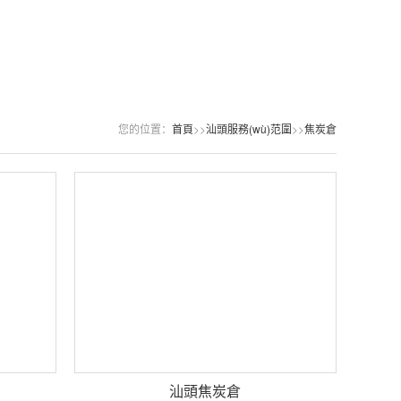
您的位置：
首頁
>>
汕頭服務(wù)范圍
>>
焦炭倉
汕頭焦炭倉