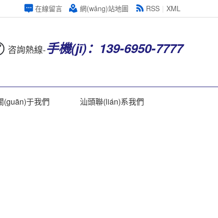
在線留言
網(wǎng)站地圖
RSS
|
XML
手機(jī)：139-6950-7777
咨詢熱線-
(guān)于我們
汕頭聯(lián)系我們