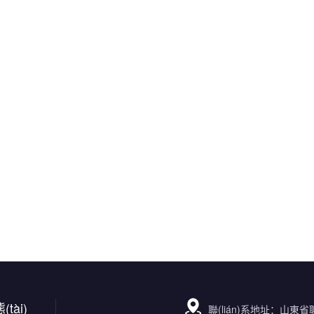
tài)
聯(lián)系地址：山東省