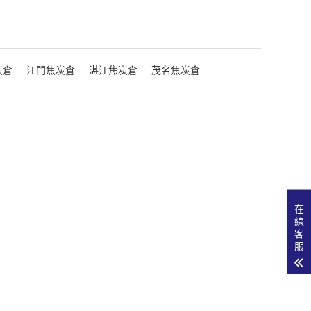
炭倉
江門焦炭倉
湛江焦炭倉
茂名焦炭倉
在
線
客
服