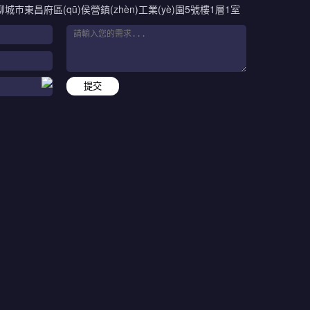
聊城市東昌府區(qū)侯營鎮(zhèn)工業(yè)園5號樓1層1室
提交