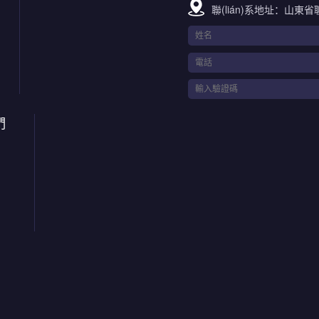
聯(lián)系地址：山東省
們