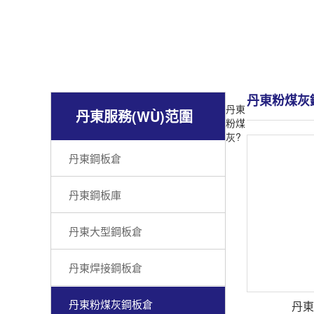
丹東粉煤灰
丹東
丹東服務(WÙ)范圍
粉煤
灰?
丹東鋼板倉
丹東鋼板庫
丹東大型鋼板倉
丹東焊接鋼板倉
丹東粉煤灰鋼板倉
丹東