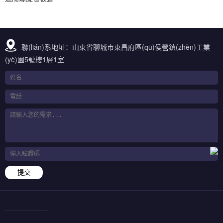
聯(lián)系地址：山東省聊城市東昌府區(qū)侯營鎮(zhèn)工業
(yè)園5號樓1層1室
提交