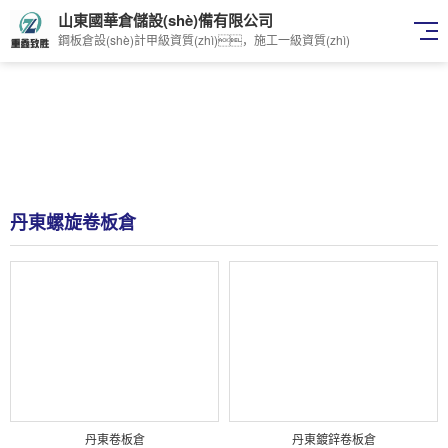
山東國華倉儲設(shè)備有限公司
鋼板倉設(shè)計甲級資質(zhì)，施工一級資質(zhì)
丹東螺旋卷板倉
丹東卷板倉
丹東鍍鋅卷板倉