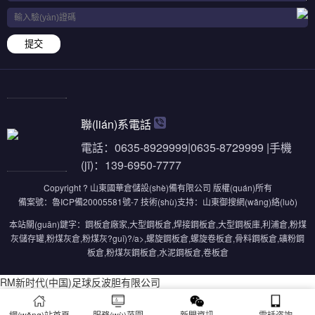
提交
聯(lián)系電話
電話：0635-8929999|0635-8729999 |手機
(jī)：139-6950-7777
Copyright ? 山東國華倉儲設(shè)備有限公司 版權(quán)所有
備案號：
魯ICP備20005581號-7
技術(shù)支持：
山東御搜網(wǎng)絡(luò)
本站關(guān)鍵字：
鋼板倉廠家
,
大型鋼板倉
,
焊接鋼板倉
,
大型鋼板庫
,
利浦倉
,
粉煤
灰儲存罐
,
粉煤灰倉
,
粉煤灰?guī)?/a>,
螺旋鋼板倉
,
螺旋卷板倉
,
骨料鋼板倉
,
礦粉鋼
板倉
,
粉煤灰鋼板倉
,
水泥鋼板倉
,
卷板倉
RM新时代(中国)足球反波胆有限公司
網(wǎng)站首頁
服務(wù)范圍
新聞資訊
電話咨詢