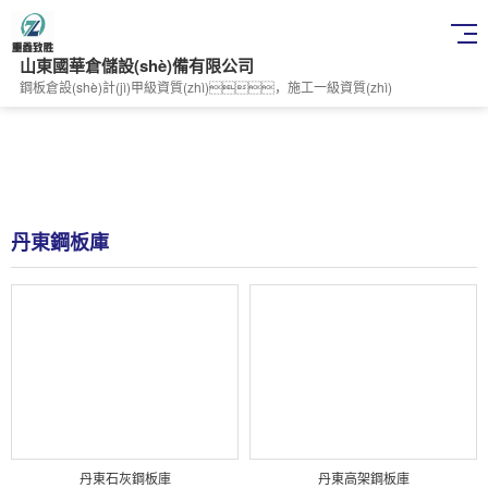
山東國華倉儲設(shè)備有限公司
鋼板倉設(shè)計(jì)甲級資質(zhì)，施工一級資質(zhì)
丹東鋼板庫
丹東石灰鋼板庫
丹東高架鋼板庫