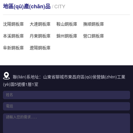
地區(qū)產(chǎn)品
/ CITY
沈陽鋼板庫
大連鋼板庫
鞍山鋼板庫
撫順鋼板庫
本溪鋼板庫
丹東鋼板庫
錦州鋼板庫
營口鋼板庫
阜新鋼板庫
遼陽鋼板庫
聯(lián)系地址：山東省聊城市東昌府區(qū)侯營鎮(zhèn)工業
(yè)園5號樓1層1室