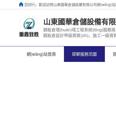
您好，歡迎訪問山東國華倉儲設備有限公司網(wǎng)
山東國華倉儲設備有限
鋼板倉環(huán)境工程系統(tǒng)服務商 
鋼板倉設計甲級資質(zhì)，施工一級資質(
網(wǎng)站首頁
邯鄲服務范圍