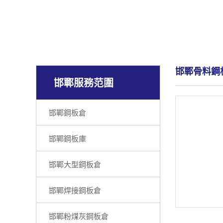
邯鄲骨料鋼
邯鄲服務范圍
邯鄲鋼板倉
邯鄲鋼板庫
邯鄲大型鋼板倉
邯鄲焊接鋼板倉
邯鄲粉煤灰鋼板倉