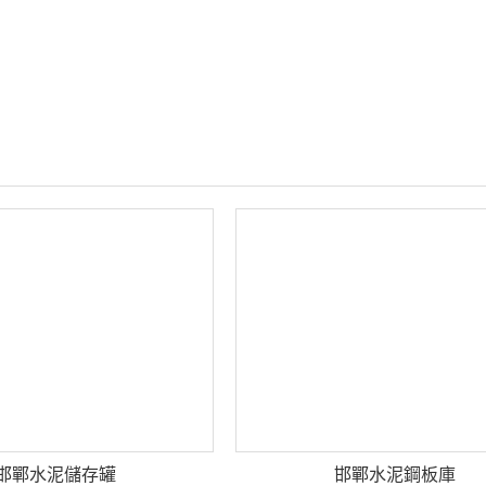
邯鄲水泥儲存罐
邯鄲水泥鋼板庫