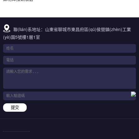
聯(lián)系地址：山東省聊城市東昌府區(qū)侯營鎮(zhèn)工業
(yè)園5號樓1層1室
提交