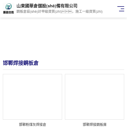
山東國華倉儲設(shè)備有限公司
鋼板倉設(shè)計甲級資質(zhì)，施工一級資質(zhì)
邯鄲焊接鋼板倉
邯鄲粉煤灰焊接倉
邯鄲焊接鋼板庫