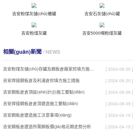
吉安粉煤灰儲(chǔ)備罐
吉安石灰儲(chǔ)罐
吉安粉煤灰罐
吉安5000噸粉煤灰罐
相關(guān)新聞
/ NEWS
吉安粉煤灰儲(chǔ)存罐及鋼板倉廠家挖填方施工措施
[ 2024-08-20 ]
吉安焊接鋼板倉及利浦倉挖填方施工措施
[ 2024-08-20 ]
吉安鋼板倉倉頂設(shè)計(jì)施工要點(diǎn)
[ 2024-08-09 ]
吉安焊接鋼板倉倉頂建造施工要點(diǎn)
[ 2024-08-09 ]
吉安鋼板倉建造施工注意事項(xiàng)
[ 2024-04-19 ]
吉安鋼板倉建造所需鋼板價(jià)格近期走勢分析
[ 2024-04-19 ]