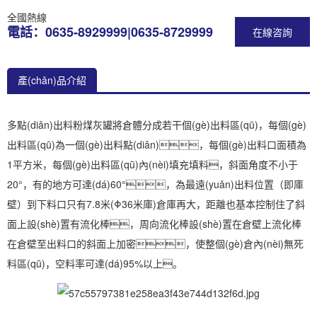
全國熱線
電話：0635-8929999|0635-8729999
在線咨詢
產(chǎn)品介紹
多點(diǎn)出料粉煤灰罐將倉體分成若干個(gè)出料區(qū)，每個(gè)
出料區(qū)為一個(gè)出料點(diǎn)，每個(gè)出料口面積為
1平方米，每個(gè)出料區(qū)內(nèi)填充填料，斜面角度不小于
20°，有的地方可達(dá)60°，為最遠(yuǎn)出料位置（即庫
壁）到下料口只有7.8米(Φ36米庫)倉庫再大，距離也基本控制住了斜
面上設(shè)置有流化棒，周向流化棒設(shè)置在倉壁上流化棒
在倉壁至出料口的斜面上加密，使整個(gè)倉內(nèi)無死
料區(qū)，空料率可達(dá)95%以上。