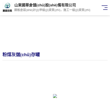
山東國華倉儲(chǔ)設(shè)備有限公司
鋼板倉設(shè)計(jì)甲級(jí)資質(zhì)，施工一級(jí)資質(zhì)
粉煤灰儲(chǔ)存罐