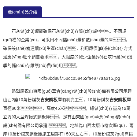
產(chǎn)品介紹
石灰儲(chǔ)罐能確保石灰儲(chǔ)存質(zhì)量。不同規
(guī)模的企業(yè)，可采用不同儲(chǔ)量和數(shù)量的庫，
確保設(shè)備連續(xù)生產(chǎn)，利用廉價(jià)儲(chǔ)存方式
適應(yīng)旺季銷售要求，大限度的減少企業(yè)石灰行業(yè)淡
季的儲(chǔ)存維護(hù)費(fèi)用。
熱烈慶祝山東國(guó)華倉(cāng)儲(chǔ)設(shè)備有限公司承建
山西2座10萬粉煤灰
吉安鋼板庫
順利完工，10萬粉煤灰
吉安鋼板庫
直徑60米，高度45米，總儲(chǔ)存量為12萬
立方的大型焊接式鋼板庫，是有山東國(guó)華倉(cāng)儲(chǔ)
設(shè)備有限公司承建 ，地址為山西太原市榆次區(qū)，兩
座10萬粉煤灰鋼板庫施工周期在150天左右，10萬粉煤灰?guī)熹摬