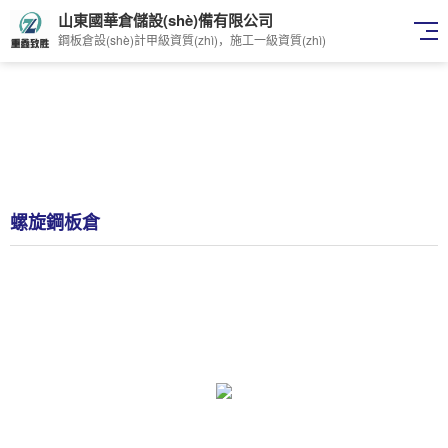
山東國華倉儲設(shè)備有限公司
鋼板倉設(shè)計甲級資質(zhì)，施工一級資質(zhì)
螺旋鋼板倉