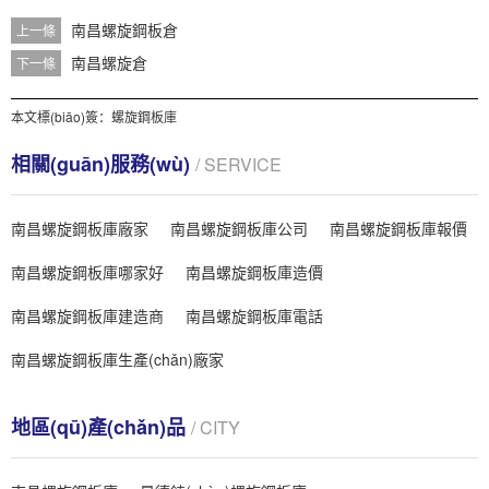
南昌螺旋鋼板倉
上一條
南昌螺旋倉
下一條
本文標(biāo)簽：
螺旋鋼板庫
相關(guān)服務(wù)
/ SERVICE
南昌螺旋鋼板庫廠家
南昌螺旋鋼板庫公司
南昌螺旋鋼板庫報價
南昌螺旋鋼板庫哪家好
南昌螺旋鋼板庫造價
南昌螺旋鋼板庫建造商
南昌螺旋鋼板庫電話
南昌螺旋鋼板庫生產(chǎn)廠家
地區(qū)產(chǎn)品
/ CITY