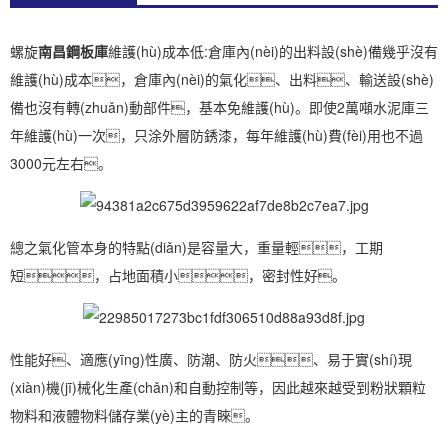
螺旋
南昌鋼板庫
維護(hù)成本低:倉庫內(nèi)的出料設(shè)備幾乎沒有
維護(hù)成本，倉庫內(nèi)的氣化、出料、輸送設(shè)
備也沒有轉(zhuǎn)動部件，基本免維護(hù)。即使2萬噸水泥庫三
年維護(hù)一次，只涂外層防銹漆，每年維護(hù)費(fèi)用也不過
3000元左右。
總之氣化管本身的特點(diǎn)是容量大，重量輕，工期
短，占地面積小，密封性好。
性能好、適應(yīng)性廣、防潮、防火、易于實(shí)現
(xiàn)機(jī)械化生產(chǎn)和自動控制等，因此越來越受到粉狀顆粒
物料和液體物料儲存業(yè)主的青睞。