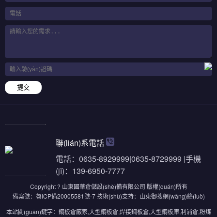
提交
聯(lián)系電話
電話：0635-8929999|0635-8729999 |手機
(jī)：139-6950-7777
Copyright ? 山東國華倉儲設(shè)備有限公司 版權(quán)所有
備案號：
魯ICP備20005581號-7
技術(shù)支持：
山東御搜網(wǎng)絡(luò)
本站關(guān)鍵字：
鋼板倉廠家
,
大型鋼板倉
,
焊接鋼板倉
,
大型鋼板庫
,
利浦倉
,
粉煤