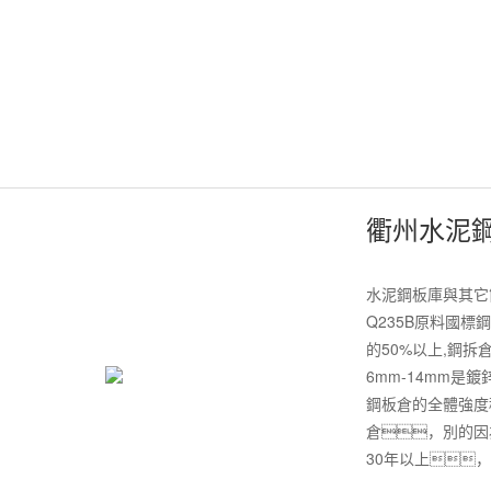
衢州水泥
水泥鋼板庫與其它
Q235B原料國標
的50%以上,鋼拆
6mm-14mm
鋼板倉的全體強度穩
倉，別的因
30年以上