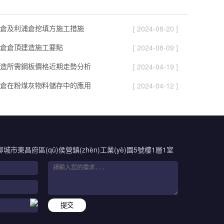
倉及利浦倉挖填方施工措施
[ 2024-08-20 ]
倉倉頂建造施工要點
[ 2024-08-09 ]
造所需鋼板價格近期走勢分析
[ 2024-04-19 ]
倉在粉煤灰物料儲存中的應用
[ 2024-04-12 ]
聊城市東昌府區(qū)侯營鎮(zhèn)工業(yè)園5號樓1層1室
提交