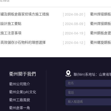
NEWS
存罐及鋼板倉廠家挖填方施工措施
衢州焊接鋼板
[ 2024-08-20 ]
頂設計施工要點
衢州焊接鋼板
[ 2024-08-09 ]
造施工注意事項
衢州鋼板倉建
[ 2024-04-19 ]
倉高效儲存沙石物料的理想選擇
衢州螺旋鋼板
[ 2024-04-12 ]
衢州關于我們
聯(lián)系地址：山東省
衢州公司簡介
衢州企業(yè)文化
衢州工廠風貌
衢州倉庫一角