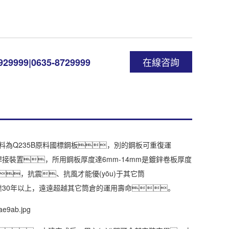
在線咨詢
29999|0635-8729999
料為Q235B原料國標鋼板，別的鋼板可重復運
n)場焊接裝置，所用鋼板厚度達6mm-14mm是鍍鋅卷板厚度
，抗震、抗風才能優(yōu)于其它筒
達30年以上，遠遠超越其它筒倉的運用壽命。