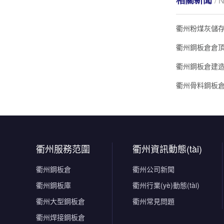
相關新聞
/ 
衢州粉煤灰儲
衢州鋼板倉倉
衢州鋼板倉建
衢州骨料鋼板
衢州服務范圍
衢州資訊動態(tài)
衢州鋼板倉
衢州公司新聞
衢州鋼板庫
衢州行業(yè)動態(tài)
衢州大型鋼板倉
衢州常見問題
衢州焊接鋼板倉