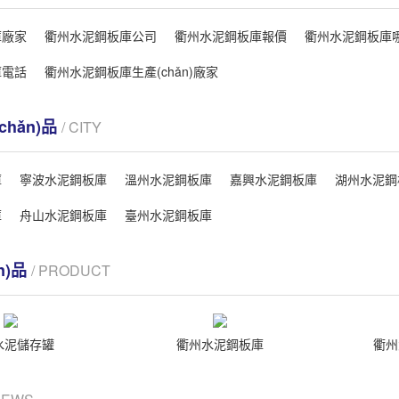
庫廠家
衢州水泥鋼板庫公司
衢州水泥鋼板庫報價
衢州水泥鋼板庫
庫電話
衢州水泥鋼板庫生產(chǎn)廠家
chǎn)品
/ CITY
庫
寧波水泥鋼板庫
溫州水泥鋼板庫
嘉興水泥鋼板庫
湖州水泥鋼
庫
舟山水泥鋼板庫
臺州水泥鋼板庫
n)品
/ PRODUCT
水泥儲存罐
衢州水泥鋼板庫
衢州