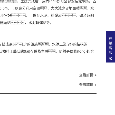
，土建完成后一周內(nèi)即可全部安裝完畢。占
距離為0.5m，可以充分利用空間，大大減少占地面積。水
能非常好，可儲存水泥、粉爆灰、礦渣超細
、粉磨站、水泥轉運站等。
在
線
，粉料存儲成為必不可少的設施。水泥工業(yè)的結構調
客
狀物料工藝狀態(tài)存儲為主體，仍然是傳統(tǒng)的倉
服
查看詳情 +
查看詳情 +