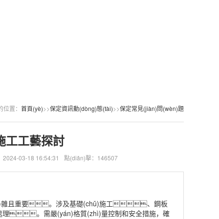
的位置：
首頁(yè)
>>
保定資訊動(dòng)態(tài)
>>
保定常見(jiàn)問(wèn)題
造施工工藝探討
2024-03-18 16:54:31
點(diǎn)擊：146507
(fù)雜且重要。涉及基礎(chǔ)施工、鋼板
。需嚴(yán)格質(zhì)量控制和安全措施，確