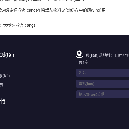
保定螺旋鋼板倉(cāng)在粉煤灰物料儲(chǔ)存中的應(yīng)用
簽：
大型鋼板倉(cāng)
(tài)
聯(lián)系地址：山東省聊
1層1室
(tài)
)題
我們