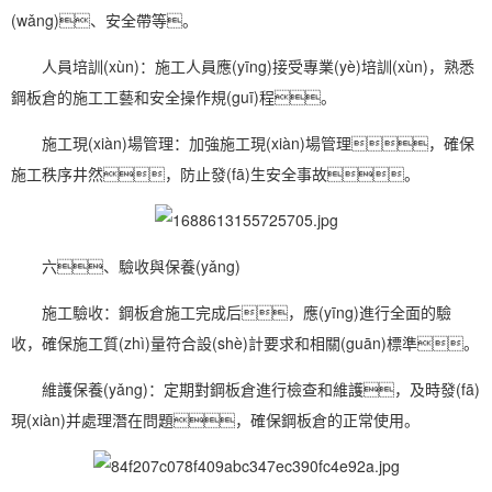
(wǎng)、安全帶等。
人員培訓(xùn)：施工人員應(yīng)接受專業(yè)培訓(xùn)，熟悉
鋼板倉的施工工藝和安全操作規(guī)程。
施工現(xiàn)場管理：加強施工現(xiàn)場管理，確保
施工秩序井然，防止發(fā)生安全事故。
六、驗收與保養(yǎng)
施工驗收：鋼板倉施工完成后，應(yīng)進行全面的驗
收，確保施工質(zhì)量符合設(shè)計要求和相關(guān)標準。
維護保養(yǎng)：定期對鋼板倉進行檢查和維護，及時發(fā)
現(xiàn)并處理潛在問題，確保鋼板倉的正常使用。