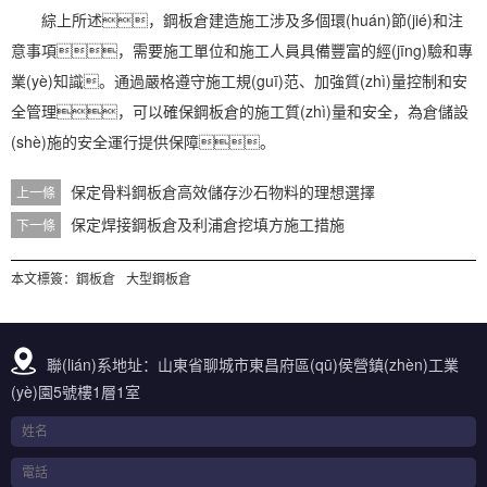
綜上所述，鋼板倉建造施工涉及多個環(huán)節(jié)和注
意事項，需要施工單位和施工人員具備豐富的經(jīng)驗和專
業(yè)知識。通過嚴格遵守施工規(guī)范、加強質(zhì)量控制和安
全管理，可以確保鋼板倉的施工質(zhì)量和安全，為倉儲設
(shè)施的安全運行提供保障。
保定骨料鋼板倉高效儲存沙石物料的理想選擇
上一條
保定焊接鋼板倉及利浦倉挖填方施工措施
下一條
本文標簽：
鋼板倉
大型鋼板倉
聯(lián)系地址：山東省聊城市東昌府區(qū)侯營鎮(zhèn)工業
(yè)園5號樓1層1室