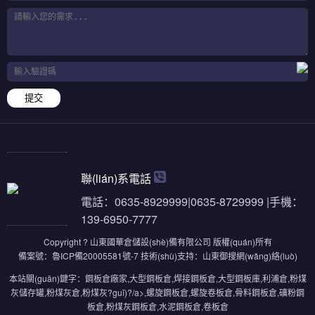
提交
聯(lián)系電話
電話：0635-8929999|0635-8729999 |手機：
139-6950-7777
Copyright ? 山東國華倉儲設(shè)備有限公司 版權(quán)所有
備案號：
魯ICP備20005581號-7
技術(shù)支持：
山東御搜網(wǎng)絡(luò)
本站關(guān)鍵字：
鋼板倉廠家
,
大型鋼板倉
,
焊接鋼板倉
,
大型鋼板庫
,
利浦倉
,
粉煤
灰儲存罐
,
粉煤灰倉
,
粉煤灰?guī)?/a>,
螺旋鋼板倉
,
螺旋卷板倉
,
骨料鋼板倉
,
礦粉鋼
板倉
,
粉煤灰鋼板倉
,
水泥鋼板倉
,
卷板倉