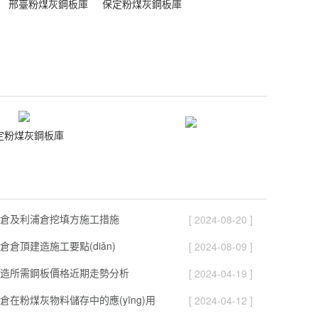
邢臺粉煤灰鋼板庫
保定粉煤灰鋼板庫
定粉煤灰鋼板庫
倉及利浦倉挖填方施工措施
[ 2024-08-20 ]
倉頂建造施工要點(diǎn)
[ 2024-08-09 ]
造所需鋼板價格近期走勢分析
[ 2024-04-19 ]
倉在粉煤灰物料儲存中的應(yīng)用
[ 2024-04-12 ]