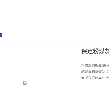
倉
保定粉煤
粉煤灰鋼板庫優(yō
的是專利基礎(chǔ
省了投資成本