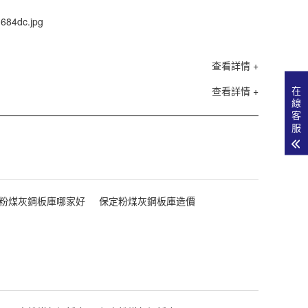
查看詳情 +
在
查看詳情 +
線
客
服
粉煤灰鋼板庫哪家好
保定粉煤灰鋼板庫造價