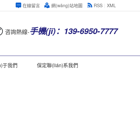
在線留言
網(wǎng)站地圖
RSS
|
XML
手機(jī)：139-6950-7777
咨詢熱線-
n)于我們
保定聯(lián)系我們