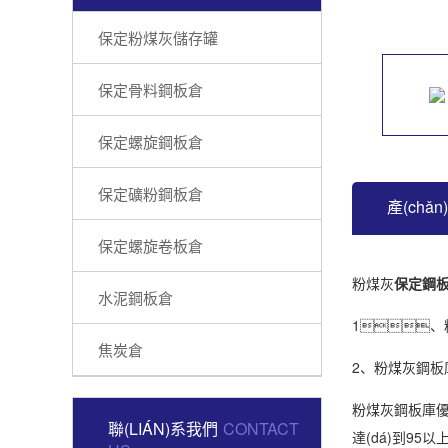
保定粉煤灰儲存罐
保定骨料鋼板倉
保定螺旋鋼板倉
保定礦粉鋼板倉
產(chǎ
保定螺旋卷板倉
粉煤灰
保定鋼
水泥鋼板倉
1、
焦炭倉
2、粉煤灰鋼板
粉煤灰鋼板庫優(
聯(LIÁN)系我們
CONTACT
達(dá)到95