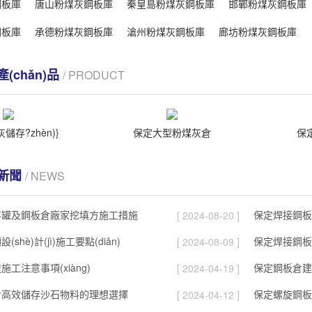
鋼板庫
唐山粉煤灰鋼板庫
秦皇島粉煤灰鋼板庫
邯鄲粉煤灰鋼板庫
鋼板庫
承德粉煤灰鋼板庫
滄州粉煤灰鋼板庫
廊坊粉煤灰鋼板庫
產(chǎn)品
/ PRODUCT
儲存?zhèn)}
保定大型粉煤灰倉
保
)新聞
/ NEWS
存罐及鋼板倉廠家挖填方施工措施
保定焊接鋼板
[ 2024-08-20 ]
shè)計(jì)施工要點(diǎn)
保定焊接鋼板倉
[ 2024-08-09 ]
工注意事項(xiàng)
保定鋼板倉建
[ 2024-04-19 ]
倉高效儲存沙石物料的理想選擇
保定螺旋鋼板
[ 2024-04-12 ]