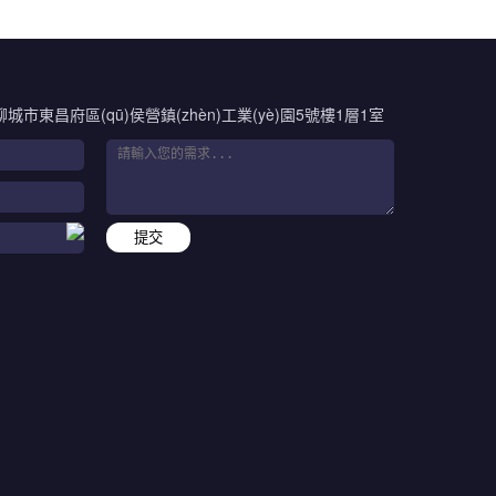
聊城市東昌府區(qū)侯營鎮(zhèn)工業(yè)園5號樓1層1室
提交