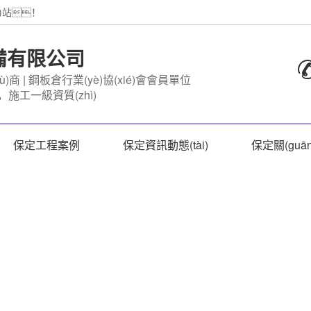
)站！
)備有限公司
ù)商 | 鋼板倉行業(yè)協(xié)會會員單位
，施工一級資質(zhì)
保定工程案例
保定資訊動態(tài)
保定關(guā