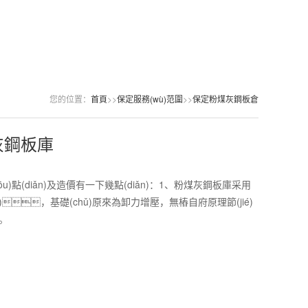
您的位置：
首頁
>>
保定服務(wù)范圍
>>
保定粉煤灰鋼板倉
灰鋼板庫
u)點(diǎn)及造價有一下幾點(diǎn)：1、粉煤灰鋼板庫采用
)，基礎(chǔ)原來為卸力增壓，無樁自府原理節(jié)
。