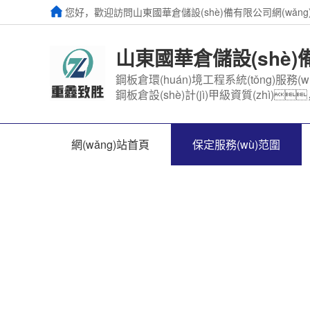
您好，歡迎訪問山東國華倉儲設(shè)備有限公司網(wǎng
山東國華倉儲設(shè
鋼板倉環(huán)境工程系統(tǒng)服務(w
鋼板倉設(shè)計(jì)甲級資質(zhì)
網(wǎng)站首頁
保定服務(wù)范圍