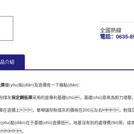
全國熱線
電話：0635-89
n)品介紹
板庫
優(yōu)點(diǎn)及造價有一下幾點(diǎn)：
粉煤灰
保定鋼板庫
采用的是專利基礎(chǔ)，基礎(chǔ)原來為卸力增
庫在造價上，單噸儲存粉煤灰的價格在200元左右，粉
yōu)點(diǎn)在于基礎(chǔ)造價低，地基沒有別的處理費(fè
以上。