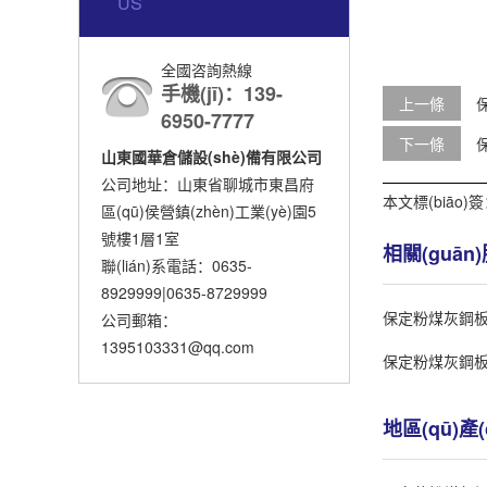
US
全國咨詢熱線
手機(jī)：139-
上一條
保
6950-7777
下一條
山東國華倉儲設(shè)備有限公司
公司地址：山東省聊城市東昌府
本文標(biāo)
區(qū)侯營鎮(zhèn)工業(yè)園5
號樓1層1室
相關(guān
聯(lián)系電話：0635-
8929999|0635-8729999
保定粉煤灰鋼
公司郵箱：
1395103331@qq.com
保定粉煤灰鋼
地區(qū)產(