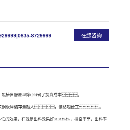
在線咨詢
29999|0635-8729999
壓，無樁自府原理節(jié)省了投資成本。
煤灰鋼板庫儲存量越大，價格越便宜。
i)用，成本低的效果，在就是出料效果好，排空率高，出料率